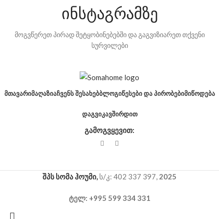
ინსტაგრამზე
მოგვწერეთ პირად შეტყობინებებში და გაგვიზიარეთ თქვენი
სურვილები
ᲛᲗᲐᲕᲐᲠᲘ
ᲛᲐᲦᲐᲖᲘᲐ
ᲩᲕᲔᲜᲡ ᲨᲔᲡᲐᲮᲔᲑ
ᲑᲚᲝᲒᲘ
ᲬᲔᲡᲔᲑᲘ ᲓᲐ ᲞᲘᲠᲝᲑᲔᲑᲘ
ᲛᲘᲬᲝᲓᲔᲑᲐ
ᲓᲐᲒᲕᲘᲙᲐᲕᲨᲘᲠᲓᲘᲗ
გამოგვყევით:
შპს სომა ჰოუმი,
ს/კ: 402 337 397,
2025
ტელ: +995 599 334 331