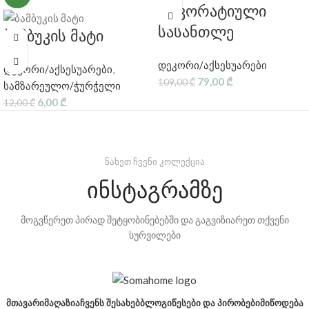
დეკორატიული
სასანთლე
ბამბუკის მატი
დეკორი/აქსესუარები
დეკორი/აქსესუარები
,
79,00
₾
109,00
₾
სამზარეულო/ჭურჭელი
6,00
₾
12,00
₾
ნახეთ ჩვენი კოლექცია
ინსტაგრამზე
მოგვწერეთ პირად შეტყობინებებში და გაგვიზიარეთ თქვენი
სურვილები
ᲛᲗᲐᲕᲐᲠᲘ
ᲛᲐᲦᲐᲖᲘᲐ
ᲩᲕᲔᲜᲡ ᲨᲔᲡᲐᲮᲔᲑ
ᲑᲚᲝᲒᲘ
ᲬᲔᲡᲔᲑᲘ ᲓᲐ ᲞᲘᲠᲝᲑᲔᲑᲘ
ᲛᲘᲬᲝᲓᲔᲑᲐ