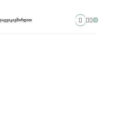
ᲓᲐᲒᲕᲘᲙᲐᲕᲨᲘᲠᲓᲘᲗ
0
items