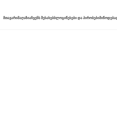
ᲛᲗᲐᲕᲐᲠᲘ
ᲛᲐᲦᲐᲖᲘᲐ
ᲩᲕᲔᲜᲡ ᲨᲔᲡᲐᲮᲔᲑ
ᲑᲚᲝᲒᲘ
ᲬᲔᲡᲔᲑᲘ ᲓᲐ ᲞᲘᲠᲝᲑᲔᲑᲘ
ᲛᲘᲬᲝᲓᲔᲑᲐ