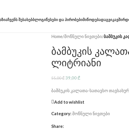
ᲐᲖᲘᲐ
ᲩᲕᲔᲜᲡ ᲨᲔᲡᲐᲮᲔᲑ
ᲑᲚᲝᲒᲘ
ᲬᲔᲡᲔᲑᲘ ᲓᲐ ᲞᲘᲠᲝᲑᲔᲑᲘ
ᲛᲘᲬᲝᲓᲔᲑᲐ
ᲓᲐᲒᲕᲘᲙᲐᲕᲨᲘᲠᲓ
Home
/
მოწნული ნივთები
/
ბამბუკის კ
ბამბუკის კალათ
ლიტრიანი
39,00
₾
55,00
₾
ბამბუკის კალათა-სათავსო თავსახუ
Add to wishlist
Category:
მოწნული ნივთები
Share: