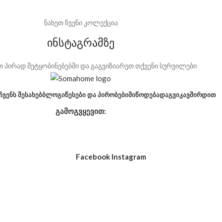
ნახეთ ჩვენი კოლექცია
ინსტაგრამზე
 პირად შეტყობინებებში და გაგვიზიარეთ თქვენი სურვილები
ᲩᲕᲔᲜᲡ ᲨᲔᲡᲐᲮᲔᲑ
ᲑᲚᲝᲒᲘ
ᲬᲔᲡᲔᲑᲘ ᲓᲐ ᲞᲘᲠᲝᲑᲔᲑᲘ
ᲛᲘᲬᲝᲓᲔᲑᲐ
ᲓᲐᲒᲕᲘᲙᲐᲕᲨᲘᲠᲓᲘᲗ
გამოგვყევით:
Facebook
Instagram