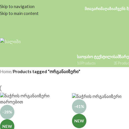
Skip to navigation
ᲛᲗᲐᲕᲐᲠᲘ
ᲛᲐᲦᲐᲖᲘᲐ
ᲩᲕᲔᲜᲡ Შ
Skip to main content
ᲡᲐᲝᲯᲐᲮᲝ ᲢᲔᲥᲡᲢᲘᲚᲘ
ᲡᲐᲛᲖᲐᲠ
10 Products
35 Produc
Home
/
Products tagged “ორგანაიზერი”
-41%
-28%
NEW
NEW