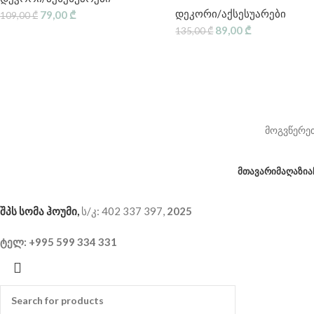
დეკორი/აქსესუარები
79,00
₾
109,00
₾
89,00
₾
135,00
₾
მოგვწერეთ
ᲛᲗᲐᲕᲐᲠᲘ
ᲛᲐᲦᲐᲖᲘᲐ
შპს სომა ჰოუმი,
ს/კ: 402 337 397,
2025
ტელ: +995 599 334 331