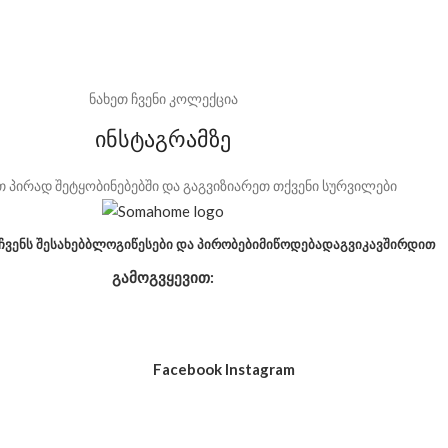
ნახეთ ჩვენი კოლექცია
ინსტაგრამზე
 პირად შეტყობინებებში და გაგვიზიარეთ თქვენი სურვილები
ᲩᲕᲔᲜᲡ ᲨᲔᲡᲐᲮᲔᲑ
ᲑᲚᲝᲒᲘ
ᲬᲔᲡᲔᲑᲘ ᲓᲐ ᲞᲘᲠᲝᲑᲔᲑᲘ
ᲛᲘᲬᲝᲓᲔᲑᲐ
ᲓᲐᲒᲕᲘᲙᲐᲕᲨᲘᲠᲓᲘᲗ
გამოგვყევით:
Facebook
Instagram