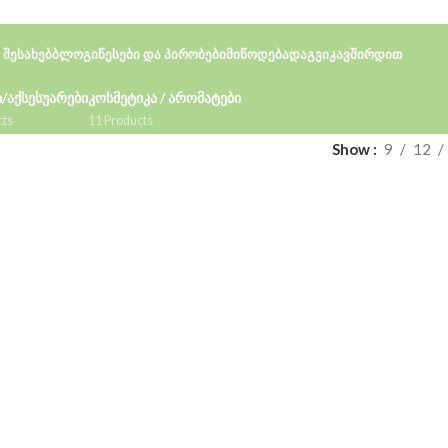
 ᲨᲔᲡᲐᲮᲔᲑ
ᲑᲚᲝᲒᲘ
ᲬᲔᲡᲔᲑᲘ ᲓᲐ ᲞᲘᲠᲝᲑᲔᲑᲘ
ᲛᲘᲬᲝᲓᲔᲑᲐ
ᲓᲐᲒᲕᲘᲙᲐᲕᲨᲘᲠᲓᲘᲗ
/ᲐᲥᲡᲔᲡᲣᲐᲠᲔᲑᲘ
ᲙᲝᲡᲛᲔᲢᲘᲙᲐ / ᲐᲠᲝᲛᲐᲢᲔᲑᲘ
cts
11 Products
Show
9
12